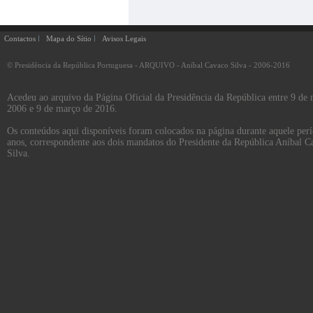
Contactos
Mapa do Sítio
Avisos Legais
© Presidência da República Portuguesa - ARQUIVO - Aníbal Cavaco Silva - 2006-2016
Acedeu ao arquivo da Página Oficial da Presidência da República entre 9 de
2006 e 9 de março de 2016.
Os conteúdos aqui disponíveis foram colocados na página durante aquele per
anos, correspondente aos dois mandatos do Presidente da República Aníbal C
Silva.