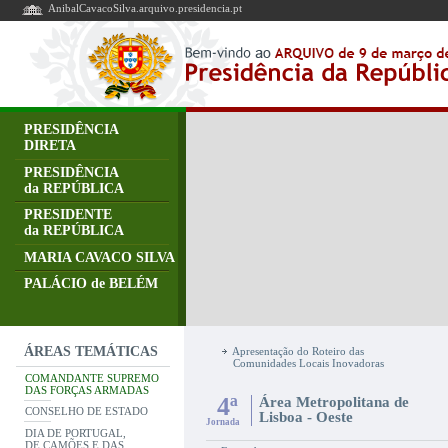
AnibalCavacoSilva.arquivo.presidencia.pt
PRESIDÊNCIA
DIRETA
PRESIDÊNCIA
da REPÚBLICA
PRESIDENTE
da REPÚBLICA
MARIA CAVACO SILVA
PALÁCIO de BELÉM
ÁREAS TEMÁTICAS
Apresentação do Roteiro das
Comunidades Locais Inovadoras
COMANDANTE SUPREMO
DAS FORÇAS ARMADAS
4ª
Área Metropolitana de
CONSELHO DE ESTADO
Lisboa - Oeste
Jornada
DIA DE PORTUGAL,
DE CAMÕES E DAS