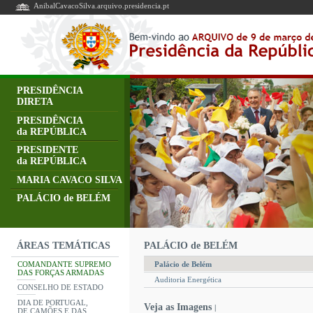
AnibalCavacoSilva.arquivo.presidencia.pt
PRESIDÊNCIA
DIRETA
PRESIDÊNCIA
da REPÚBLICA
PRESIDENTE
da REPÚBLICA
MARIA CAVACO SILVA
PALÁCIO de BELÉM
PALÁCIO de BELÉM
ÁREAS TEMÁTICAS
COMANDANTE SUPREMO
Palácio de Belém
DAS FORÇAS ARMADAS
Auditoria Energética
CONSELHO DE ESTADO
DIA DE PORTUGAL,
Veja as Imagens
|
DE CAMÕES E DAS