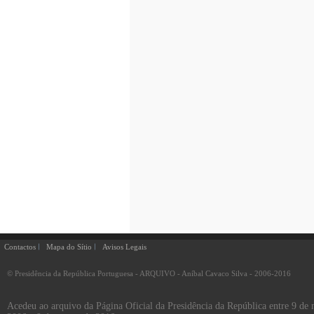
Contactos
Mapa do Sítio
Avisos Legais
© Presidência da República Portuguesa - ARQUIVO - Aníbal Cavaco Silva - 2006-2016
Acedeu ao arquivo da Página Oficial da Presidência da República entre 9 de