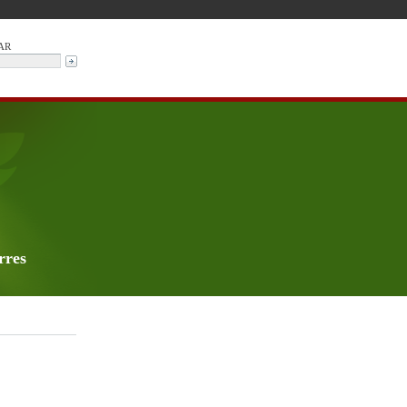
AR
rres