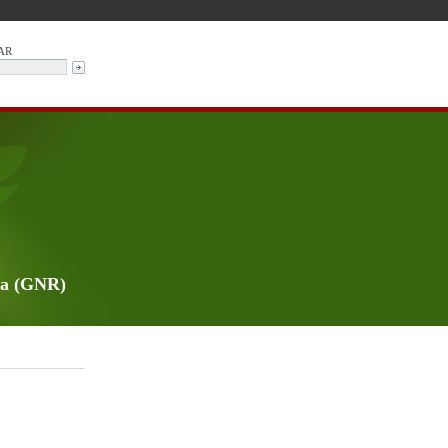
AR
da (GNR)