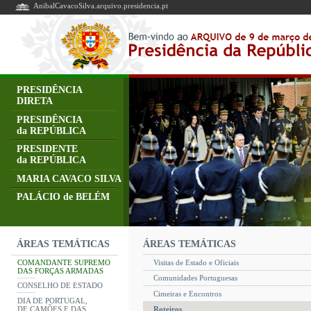
AnibalCavacoSilva.arquivo.presidencia.pt
PRESIDÊNCIA
DIRETA
PRESIDÊNCIA
da REPÚBLICA
PRESIDENTE
da REPÚBLICA
MARIA CAVACO SILVA
PALÁCIO de BELÉM
ÁREAS TEMÁTICAS
ÁREAS TEMÁTICAS
COMANDANTE SUPREMO
Visitas de Estado e Oficiais
DAS FORÇAS ARMADAS
Comunidades Portuguesas
CONSELHO DE ESTADO
Cimeiras e Encontros
DIA DE PORTUGAL,
DE CAMÕES E DAS
Roteiros