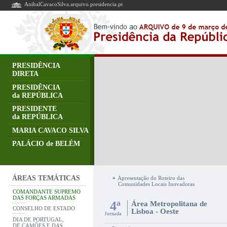
AnibalCavacoSilva.arquivo.presidencia.pt
PRESIDÊNCIA
DIRETA
PRESIDÊNCIA
da REPÚBLICA
PRESIDENTE
da REPÚBLICA
MARIA CAVACO SILVA
PALÁCIO de BELÉM
ÁREAS TEMÁTICAS
Apresentação do Roteiro das
Comunidades Locais Inovadoras
COMANDANTE SUPREMO
DAS FORÇAS ARMADAS
4ª
Área Metropolitana de
CONSELHO DE ESTADO
Lisboa - Oeste
Jornada
DIA DE PORTUGAL,
DE CAMÕES E DAS