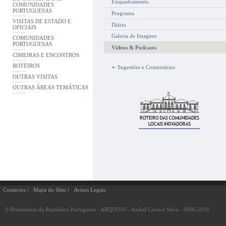
Enquadramento
COMUNIDADES
PORTUGUESAS
Programa
VISITAS DE ESTADO E
Diário
OFICIAIS
Galeria de Imagens
COMUNIDADES
PORTUGUESAS
Vídeos & Podcasts
CIMEIRAS E ENCONTROS
ROTEIROS
Sugestões e Comentários
OUTRAS VISITAS
OUTRAS ÁREAS TEMÁTICAS
Contactos
Mapa do Sítio
Avisos Legais
© Presidência da República Portuguesa - ARQUIVO - Aníbal Cavaco Silva - 2006-2016