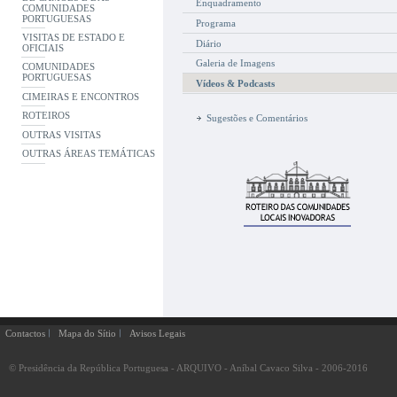
Enquadramento
COMUNIDADES
PORTUGUESAS
Programa
VISITAS DE ESTADO E
Diário
OFICIAIS
Galeria de Imagens
COMUNIDADES
PORTUGUESAS
Vídeos & Podcasts
CIMEIRAS E ENCONTROS
ROTEIROS
Sugestões e Comentários
OUTRAS VISITAS
OUTRAS ÁREAS TEMÁTICAS
Contactos
Mapa do Sítio
Avisos Legais
© Presidência da República Portuguesa - ARQUIVO - Aníbal Cavaco Silva - 2006-2016