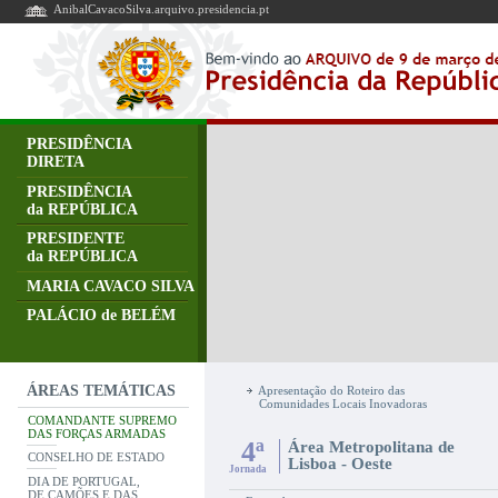
AnibalCavacoSilva.arquivo.presidencia.pt
PRESIDÊNCIA
DIRETA
PRESIDÊNCIA
da REPÚBLICA
PRESIDENTE
da REPÚBLICA
MARIA CAVACO SILVA
PALÁCIO de BELÉM
ÁREAS TEMÁTICAS
Apresentação do Roteiro das
Comunidades Locais Inovadoras
COMANDANTE SUPREMO
DAS FORÇAS ARMADAS
4ª
Área Metropolitana de
CONSELHO DE ESTADO
Lisboa - Oeste
Jornada
DIA DE PORTUGAL,
DE CAMÕES E DAS