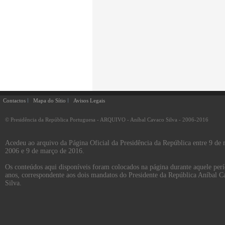
Contactos
Mapa do Sítio
Avisos Legais
© Presidência da República Portuguesa - ARQUIVO - Aníbal Cavaco Silva - 2006-2016
Acedeu ao arquivo da Página Oficial da Presidência da República entre 9 de
2006 e 9 de março de 2016.
Os conteúdos aqui disponíveis foram colocados na página durante aquele per
anos, correspondente aos dois mandatos do Presidente da República Aníbal C
Silva.