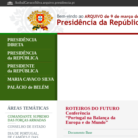
AnibalCavacoSilva.arquivo.presidencia.pt
PRESIDÊNCIA
DIRETA
PRESIDÊNCIA
da REPÚBLICA
PRESIDENTE
da REPÚBLICA
MARIA CAVACO SILVA
PALÁCIO de BELÉM
ÁREAS TEMÁTICAS
ROTEIROS DO FUTURO
Conferência
COMANDANTE SUPREMO
“Portugal na Balança da
DAS FORÇAS ARMADAS
Europa e do Mundo”
CONSELHO DE ESTADO
Documento Base
DIA DE PORTUGAL,
DE CAMÕES E DAS