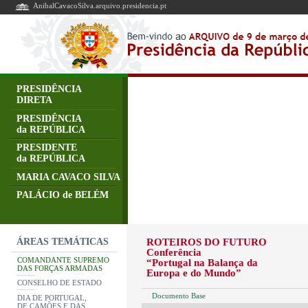
AnibalCavacoSilva.arquivo.presidencia.pt
PRESIDÊNCIA
DIRETA
PRESIDÊNCIA
da REPÚBLICA
PRESIDENTE
da REPÚBLICA
MARIA CAVACO SILVA
PALÁCIO de BELÉM
ÁREAS TEMÁTICAS
ROTEIROS DO FUTURO
Conferência
COMANDANTE SUPREMO
“Portugal na Balança da
DAS FORÇAS ARMADAS
Europa e do Mundo”
CONSELHO DE ESTADO
Documento Base
DIA DE PORTUGAL,
DE CAMÕES E DAS