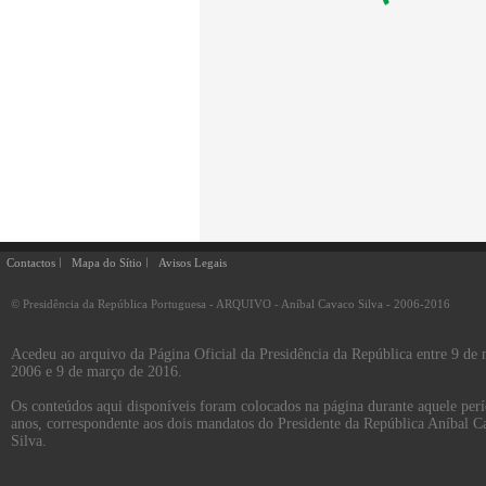
Contactos
Mapa do Sítio
Avisos Legais
© Presidência da República Portuguesa - ARQUIVO - Aníbal Cavaco Silva - 2006-2016
Acedeu ao arquivo da Página Oficial da Presidência da República entre 9 de
2006 e 9 de março de 2016.
Os conteúdos aqui disponíveis foram colocados na página durante aquele per
anos, correspondente aos dois mandatos do Presidente da República Aníbal C
Silva.