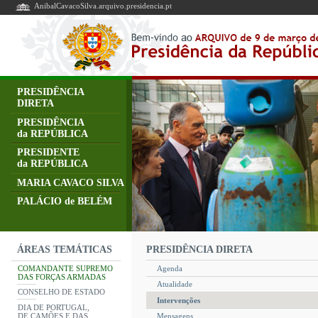
AnibalCavacoSilva.arquivo.presidencia.pt
PRESIDÊNCIA
DIRETA
PRESIDÊNCIA
da REPÚBLICA
PRESIDENTE
da REPÚBLICA
MARIA CAVACO SILVA
PALÁCIO de BELÉM
PRESIDÊNCIA DIRETA
ÁREAS TEMÁTICAS
COMANDANTE SUPREMO
Agenda
DAS FORÇAS ARMADAS
Atualidade
CONSELHO DE ESTADO
Intervenções
DIA DE PORTUGAL,
DE CAMÕES E DAS
Mensagens