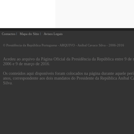
Contactos
Mapa do Sítio
Avisos Legais
© Presidência da República Portuguesa - ARQUIVO - Aníbal Cavaco Silva - 2006-2016
Acedeu ao arquivo da Página Oficial da Presidência da República entre 9 de
2006 e 9 de março de 2016.
Os conteúdos aqui disponíveis foram colocados na página durante aquele per
anos, correspondente aos dois mandatos do Presidente da República Aníbal C
Silva.