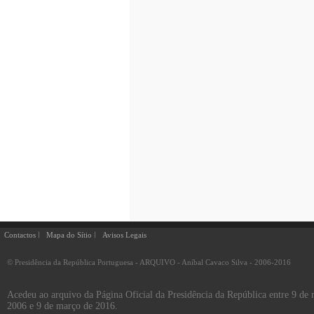
Contactos
Mapa do Sítio
Avisos Legais
© Presidência da República Portuguesa - ARQUIVO - Aníbal Cavaco Silva - 2006-2016
Acedeu ao arquivo da Página Oficial da Presidência da República entre 9 de
2006 e 9 de março de 2016.