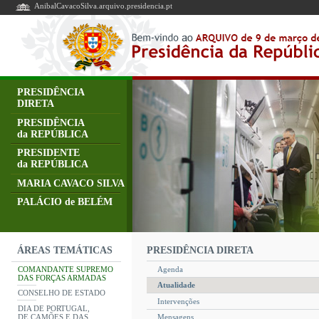
AnibalCavacoSilva.arquivo.presidencia.pt
PRESIDÊNCIA
DIRETA
PRESIDÊNCIA
da REPÚBLICA
PRESIDENTE
da REPÚBLICA
MARIA CAVACO SILVA
PALÁCIO de BELÉM
PRESIDÊNCIA DIRETA
ÁREAS TEMÁTICAS
COMANDANTE SUPREMO
Agenda
DAS FORÇAS ARMADAS
Atualidade
CONSELHO DE ESTADO
Intervenções
DIA DE PORTUGAL,
DE CAMÕES E DAS
Mensagens