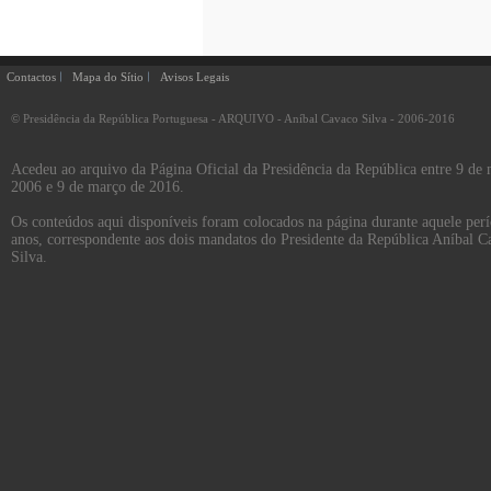
Contactos
Mapa do Sítio
Avisos Legais
© Presidência da República Portuguesa - ARQUIVO - Aníbal Cavaco Silva - 2006-2016
Acedeu ao arquivo da Página Oficial da Presidência da República entre 9 de
2006 e 9 de março de 2016.
Os conteúdos aqui disponíveis foram colocados na página durante aquele per
anos, correspondente aos dois mandatos do Presidente da República Aníbal C
Silva.