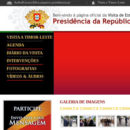
AnibalCavacoSilva.arquivo.presidencia.pt
Visita a Timor-Leste
VISITA A TIMOR-LESTE
AGENDA
DIÁRIO DA VISITA
INTERVENÇÕES
FOTOGRAFIAS
VÍDEOS & ÁUDIOS
GALERIA DE IMAGENS