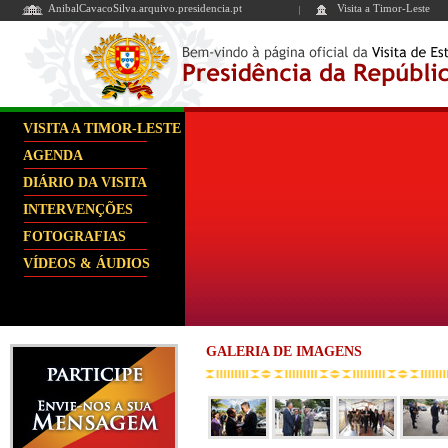
AnibalCavacoSilva.arquivo.presidencia.pt
Visita a Timor-Leste
VISITA A TIMOR-LESTE
AGENDA
DIÁRIO DA VISITA
INTERVENÇÕES
FOTOGRAFIAS
VÍDEOS & ÁUDIOS
GALERIA DE IMAGENS