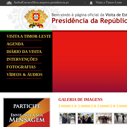
AnibalCavacoSilva.arquivo.presidencia.pt
Visita a Timor-Leste
VISITA A TIMOR-LESTE
AGENDA
DIÁRIO DA VISITA
INTERVENÇÕES
FOTOGRAFIAS
VÍDEOS & ÁUDIOS
GALERIA DE IMAGENS