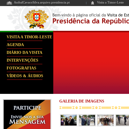
AnibalCavacoSilva.arquivo.presidencia.pt
Visita a Timor-Leste
VISITA A TIMOR-LESTE
AGENDA
DIÁRIO DA VISITA
INTERVENÇÕES
FOTOGRAFIAS
VÍDEOS & ÁUDIOS
GALERIA DE IMAGENS