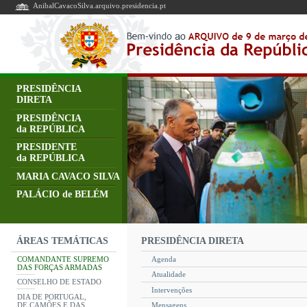
AnibalCavacoSilva.arquivo.presidencia.pt
PRESIDÊNCIA
DIRETA
PRESIDÊNCIA
da REPÚBLICA
PRESIDENTE
da REPÚBLICA
MARIA CAVACO SILVA
PALÁCIO de BELÉM
PRESIDÊNCIA DIRETA
ÁREAS TEMÁTICAS
COMANDANTE SUPREMO
Agenda
DAS FORÇAS ARMADAS
Atualidade
CONSELHO DE ESTADO
Intervenções
DIA DE PORTUGAL,
DE CAMÕES E DAS
Mensagens