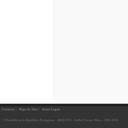
Contactos
Mapa do Sítio
Avisos Legais
© Presidência da República Portuguesa - ARQUIVO - Aníbal Cavaco Silva - 2006-2016