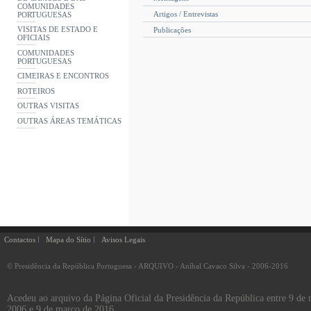
COMUNIDADES
Artigos / Entrevistas
PORTUGUESAS
VISITAS DE ESTADO E
Publicações
OFICIAIS
COMUNIDADES
PORTUGUESAS
CIMEIRAS E ENCONTROS
ROTEIROS
OUTRAS VISITAS
OUTRAS ÁREAS TEMÁTICAS
Contactos
Mapa do Sítio
Avisos Legais
© Presidência da República Portuguesa - ARQUIVO - Aníbal Cavaco Silva - 2006-2016
Acedeu ao arquivo da Página Oficial da Presidência da República entre 9 de
2006 e 9 de março de 2016.