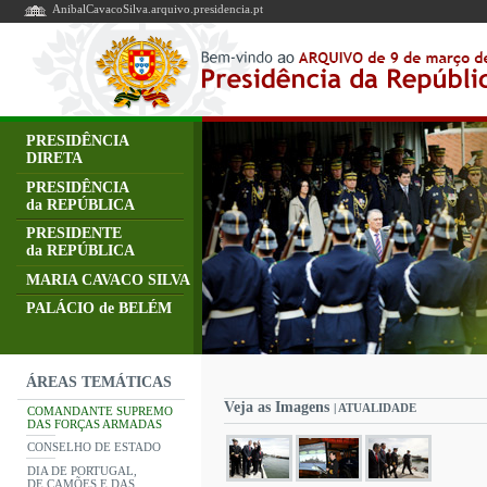
AnibalCavacoSilva.arquivo.presidencia.pt
PRESIDÊNCIA
DIRETA
PRESIDÊNCIA
da REPÚBLICA
PRESIDENTE
da REPÚBLICA
MARIA CAVACO SILVA
PALÁCIO de BELÉM
ÁREAS TEMÁTICAS
Veja as Imagens
| ATUALIDADE
COMANDANTE SUPREMO
DAS FORÇAS ARMADAS
CONSELHO DE ESTADO
DIA DE PORTUGAL,
DE CAMÕES E DAS