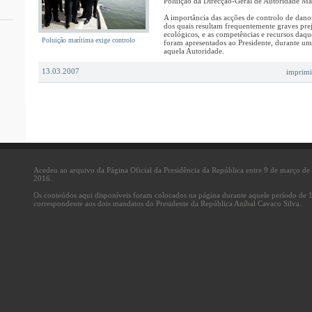
Poluição da Direcção-Geral de Autoridade Ma
A importância das acções de controlo de danos
dos quais resultam frequentemente graves pre
ecológicos, e as competências e recursos daqu
Poluição marítima exige controlo
foram apresentados ao Presidente, durante u
aquela Autoridade.
13.03.2007
imprimi
Acedeu ao arquivo da Página Oficial da Presidência da República entre 9 de março d
2016.
Os conteúdos aqui disponíveis foram colocados na página durante aquele período de 
correspondente aos dois mandatos do Presidente da República Aníbal Cavaco Silva.