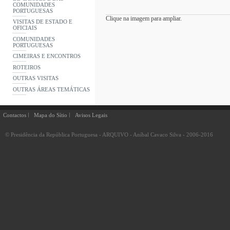
COMUNIDADES
PORTUGUESAS
Clique na imagem para ampliar.
VISITAS DE ESTADO E
OFICIAIS
COMUNIDADES
PORTUGUESAS
CIMEIRAS E ENCONTROS
ROTEIROS
OUTRAS VISITAS
OUTRAS ÁREAS TEMÁTICAS
Contactos
Mapa do Sítio
Avisos Legais
© Presidência da República Portuguesa - ARQUIVO - Aníbal Cavaco Silva - 2006-2016