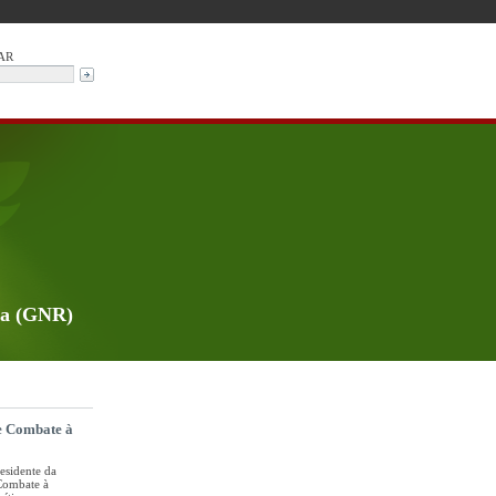
AR
da (GNR)
de Combate à
esidente da
Combate à