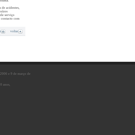
rítima.
 de acidentes,
juízos
ele serviço
m contacto com
r
voltar
e 2006 e 9 de março de
10 anos,