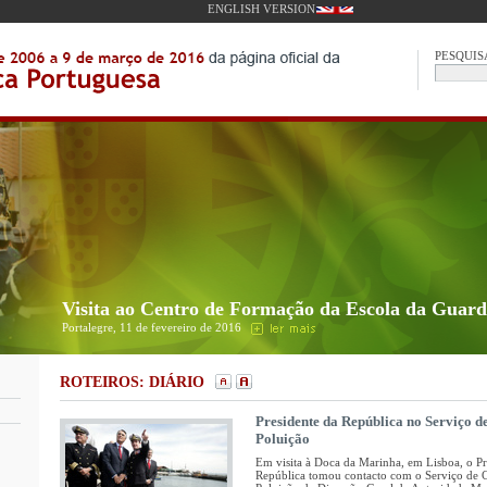
ENGLISH VERSION
PESQUIS
Visita ao Centro de Formação da Escola da Guar
Portalegre, 11 de fevereiro de 2016
ROTEIROS: DIÁRIO
Presidente da República no Serviço 
Poluição
Em visita à Doca da Marinha, em Lisboa, o Pr
República tomou contacto com o Serviço de 