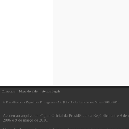
Contactos
Mapa do Sítio
Avisos Legais
© Presidência da República Portuguesa - ARQUIVO - Aníbal Cavaco Silva - 2006-2016
Acedeu ao arquivo da Página Oficial da Presidência da República entre 9 de
2006 e 9 de março de 2016.