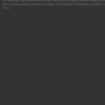
Os conteúdos aqui disponíveis foram colocados na página durante aquele per
anos, correspondente aos dois mandatos do Presidente da República Aníbal C
Silva.