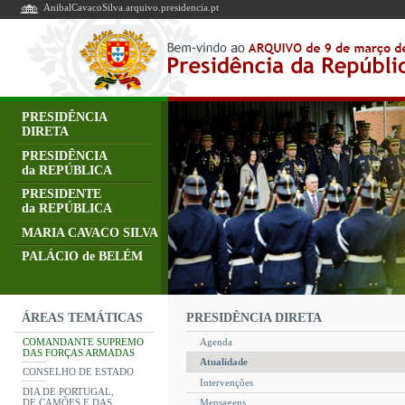
AnibalCavacoSilva.arquivo.presidencia.pt
PRESIDÊNCIA
DIRETA
PRESIDÊNCIA
da REPÚBLICA
PRESIDENTE
da REPÚBLICA
MARIA CAVACO SILVA
PALÁCIO de BELÉM
PRESIDÊNCIA DIRETA
ÁREAS TEMÁTICAS
COMANDANTE SUPREMO
Agenda
DAS FORÇAS ARMADAS
Atualidade
CONSELHO DE ESTADO
Intervenções
DIA DE PORTUGAL,
DE CAMÕES E DAS
Mensagens