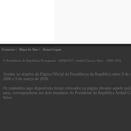
Contactos
Mapa do Sítio
Avisos Legais
© Presidência da República Portuguesa - ARQUIVO - Aníbal Cavaco Silva - 2006-2016
Acedeu ao arquivo da Página Oficial da Presidência da República entre 9 de
2006 e 9 de março de 2016.
Os conteúdos aqui disponíveis foram colocados na página durante aquele per
anos, correspondente aos dois mandatos do Presidente da República Aníbal C
Silva.