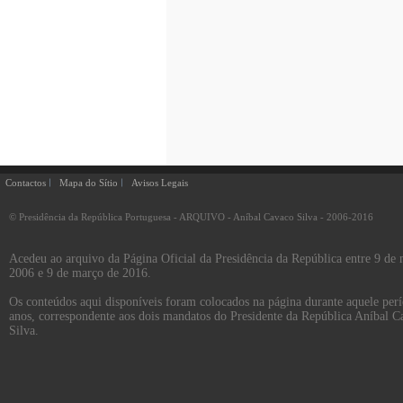
Contactos
Mapa do Sítio
Avisos Legais
© Presidência da República Portuguesa - ARQUIVO - Aníbal Cavaco Silva - 2006-2016
Acedeu ao arquivo da Página Oficial da Presidência da República entre 9 de
2006 e 9 de março de 2016.
Os conteúdos aqui disponíveis foram colocados na página durante aquele per
anos, correspondente aos dois mandatos do Presidente da República Aníbal C
Silva.