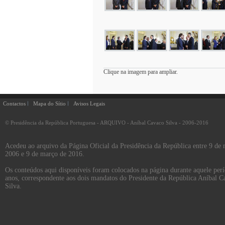
Clique na imagem para ampliar.
Contactos
Mapa do Sítio
Avisos Legais
© Presidência da República Portuguesa - ARQUIVO - Aníbal Cavaco Silva - 2006-2016
Acedeu ao arquivo da Página Oficial da Presidência da República entre 9 de
2006 e 9 de março de 2016.
Os conteúdos aqui disponíveis foram colocados na página durante aquele per
anos, correspondente aos dois mandatos do Presidente da República Aníbal C
Silva.