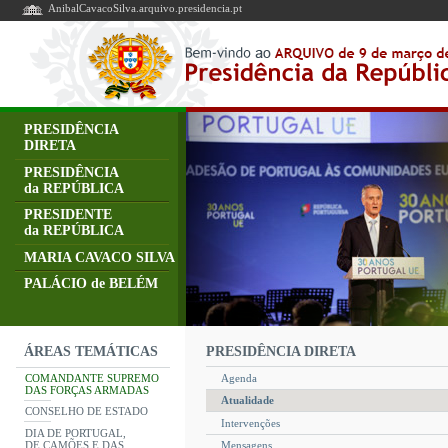
AnibalCavacoSilva.arquivo.presidencia.pt
PRESIDÊNCIA
DIRETA
PRESIDÊNCIA
da REPÚBLICA
PRESIDENTE
da REPÚBLICA
MARIA CAVACO SILVA
PALÁCIO de BELÉM
PRESIDÊNCIA DIRETA
ÁREAS TEMÁTICAS
COMANDANTE SUPREMO
Agenda
DAS FORÇAS ARMADAS
Atualidade
CONSELHO DE ESTADO
Intervenções
DIA DE PORTUGAL,
DE CAMÕES E DAS
Mensagens