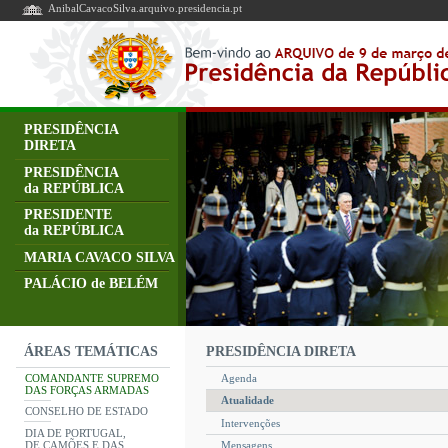
AnibalCavacoSilva.arquivo.presidencia.pt
PRESIDÊNCIA
DIRETA
PRESIDÊNCIA
da REPÚBLICA
PRESIDENTE
da REPÚBLICA
MARIA CAVACO SILVA
PALÁCIO de BELÉM
PRESIDÊNCIA DIRETA
ÁREAS TEMÁTICAS
COMANDANTE SUPREMO
Agenda
DAS FORÇAS ARMADAS
Atualidade
CONSELHO DE ESTADO
Intervenções
DIA DE PORTUGAL,
DE CAMÕES E DAS
Mensagens