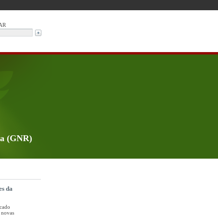
AR
da (GNR)
es da
rcado
 novas