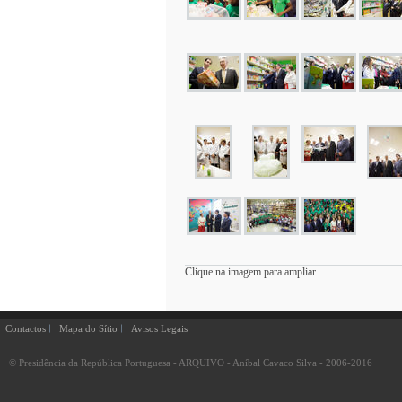
Clique na imagem para ampliar.
Contactos
Mapa do Sítio
Avisos Legais
© Presidência da República Portuguesa - ARQUIVO - Aníbal Cavaco Silva - 2006-2016