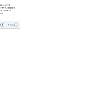
aco Silva
senvolvimento,
ucativos e
eus
r
voltar