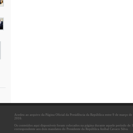
Acedeu ao arquivo da Página Oficial da Presidência da República entre 9 de março d
2016.
Os conteúdos aqui disponíveis foram colocados na página durante aquele período de 
correspondente aos dois mandatos do Presidente da República Aníbal Cavaco Silva.