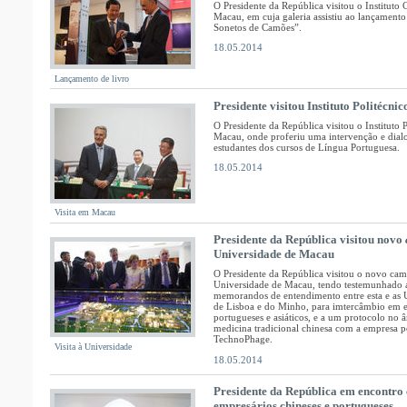
O Presidente da República visitou o Instituto 
Macau, em cuja galeria assistiu ao lançament
Sonetos de Camões”.
18.05.2014
Lançamento de livro
Presidente visitou Instituto Politécni
O Presidente da República visitou o Instituto 
Macau, onde proferiu uma intervenção e dia
estudantes dos cursos de Língua Portuguesa.
18.05.2014
Visita em Macau
Presidente da República visitou novo
Universidade de Macau
O Presidente da República visitou o novo ca
Universidade de Macau, tendo testemunhado a
memorandos de entendimento entre esta e as 
de Lisboa e do Minho, para imtercâmbio em e
portugueses e asiáticos, e a um protocolo no 
medicina tradicional chinesa com a empresa 
TechnoPhage.
Visita à Universidade
18.05.2014
Presidente da República em encontro
empresários chineses e portugueses