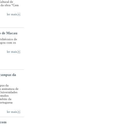
Cultural de
o da obra “Cem
ler mais
co de Macau
Politécnico de
logou com os
ler mais
campus
da
mpus da
 assinatura de
Universidades
studos
âmbito da
portuguesa
ler mais
 com