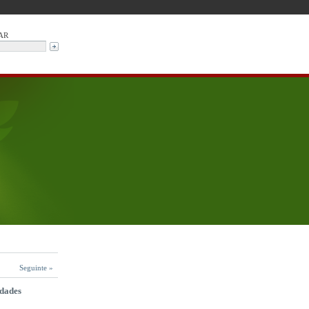
AR
Seguinte »
dades