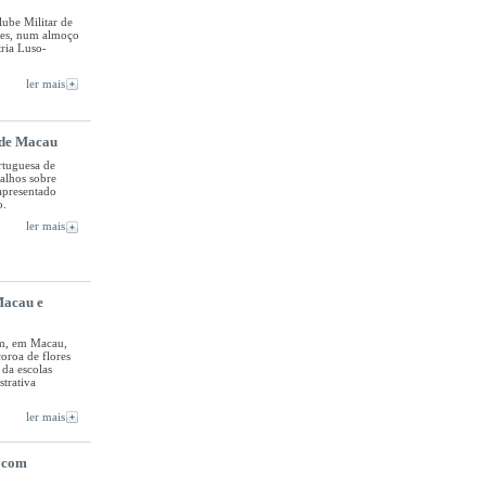
lube Militar de
ses, num almoço
ria Luso-
ler mais
 de Macau
rtuguesa de
alhos sobre
 apresentado
o.
ler mais
Macau e
em, em Macau,
oroa de flores
 da escolas
trativa
ler mais
e com