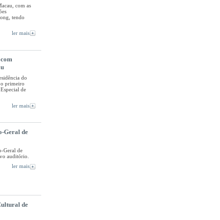
Macau, com as
ões
Kong, tendo
ler mais
e com
au
esidência do
o primeiro
Especial de
ler mais
o-Geral de
o-Geral de
o auditório.
ler mais
Cultural de