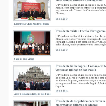
O Presidente da República encontrou-se, no C
Macau, com empresários chineses e portugue
organizado pela Câmara de Comércio e Indúst
Chinesa.
18.05.2014
Encontro no Clube Militar de Macau
Presidente visitou Escola Portuguesa
O Presidente da República visitou a Escola Po
Macau, onde observou uma exposição de trab
Portugal e assistiu a um sarau de boas-vindas
pelos alunos, tendo proferido uma intervençã
18.05.2014
Sarau de boas-vindas
Presidente homenageou Camões em 
visitou as Ruínas de São Paulo
O Presidente da República prestou homenag
ao poeta Luiz Vaz de Camões, depondo uma c
no túmulo do poeta, perante crianças e jovens
portuguesas e luso-chinesas da Região Adminis
Especial.
18.05.2014
Junto à fachada da Igreja de São Paulo
Presidente da República encontrou-s
empresários chineses de Macau