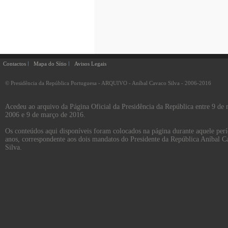
Contactos
Mapa do Sítio
Avisos Legais
© Presidência da República Portuguesa - ARQUIVO - Aníbal Cavaco Silva - 2006-2016
Acedeu ao arquivo da Página Oficial da Presidência da República entre 9 de
2006 e 9 de março de 2016.
Os conteúdos aqui disponíveis foram colocados na página durante aquele per
anos, correspondente aos dois mandatos do Presidente da República Aníbal C
Silva.