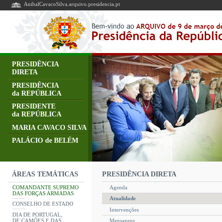
AnibalCavacoSilva.arquivo.presidencia.pt
PRESIDÊNCIA
DIRETA
PRESIDÊNCIA
da REPÚBLICA
PRESIDENTE
da REPÚBLICA
MARIA CAVACO SILVA
PALÁCIO de BELÉM
PRESIDÊNCIA DIRETA
ÁREAS TEMÁTICAS
COMANDANTE SUPREMO
Agenda
DAS FORÇAS ARMADAS
Atualidade
CONSELHO DE ESTADO
Intervenções
DIA DE PORTUGAL,
DE CAMÕES E DAS
Mensagens