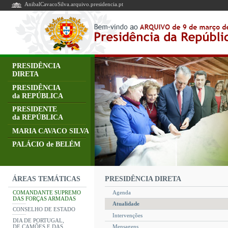
AnibalCavacoSilva.arquivo.presidencia.pt
PRESIDÊNCIA
DIRETA
PRESIDÊNCIA
da REPÚBLICA
PRESIDENTE
da REPÚBLICA
MARIA CAVACO SILVA
PALÁCIO de BELÉM
PRESIDÊNCIA DIRETA
ÁREAS TEMÁTICAS
COMANDANTE SUPREMO
Agenda
DAS FORÇAS ARMADAS
Atualidade
CONSELHO DE ESTADO
Intervenções
DIA DE PORTUGAL,
DE CAMÕES E DAS
Mensagens