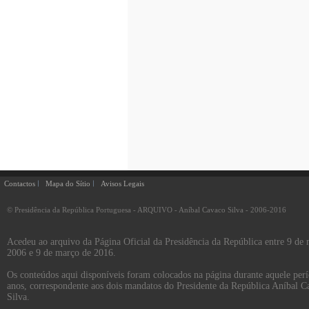
Contactos
Mapa do Sítio
Avisos Legais
© Presidência da República Portuguesa - ARQUIVO - Aníbal Cavaco Silva - 2006-2016
Acedeu ao arquivo da Página Oficial da Presidência da República entre 9 de
2006 e 9 de março de 2016.
Os conteúdos aqui disponíveis foram colocados na página durante aquele per
anos, correspondente aos dois mandatos do Presidente da República Aníbal C
Silva.