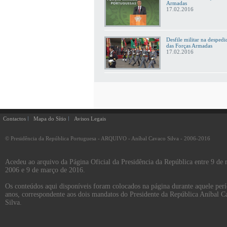
Armadas
17.02.2016
Desfile militar na despedi
das Forças Armadas
17.02.2016
Contactos
Mapa do Sítio
Avisos Legais
© Presidência da República Portuguesa - ARQUIVO - Aníbal Cavaco Silva - 2006-2016
Acedeu ao arquivo da Página Oficial da Presidência da República entre 9 de
2006 e 9 de março de 2016.
Os conteúdos aqui disponíveis foram colocados na página durante aquele per
anos, correspondente aos dois mandatos do Presidente da República Aníbal C
Silva.