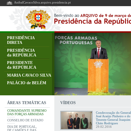
AnibalCavacoSilva.arquivo.presidencia.pt
PRESIDÊNCIA
DIRETA
PRESIDÊNCIA
da REPÚBLICA
PRESIDENTE
da REPÚBLICA
MARIA CAVACO SILVA
PALÁCIO de BELÉM
VÍDEOS
ÁREAS TEMÁTICAS
COMANDANTE SUPREMO
Condecoração do General
DAS FORÇAS ARMADAS
José Araújo Pinheiro e do
Tenente-General Joaquim
CONSELHO DE ESTADO
Chito Rodrigues
DIA DE PORTUGAL,
29.02.2016
DE CAMÕES E DAS