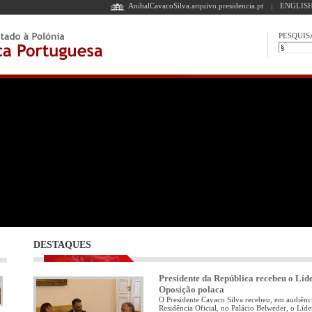
AnibalCavacoSilva.arquivo.presidencia.pt
ENGLISH
PESQUIS
DESTAQUES
Presidente da República recebeu o Líd
Oposição polaca
O Presidente Cavaco Silva recebeu, em audiênc
Residência Oficial, no Palácio Belweder, o Líd