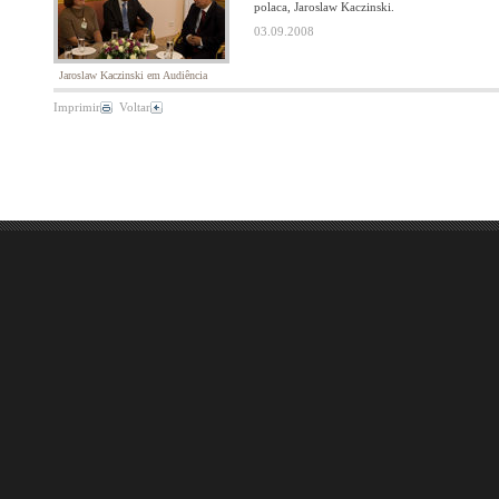
polaca, Jaroslaw Kaczinski.
03.09.2008
Jaroslaw Kaczinski em Audiência
Imprimir
Voltar