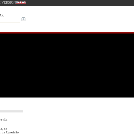
 VERSION
AR
er da
ia, na
er da Oposição