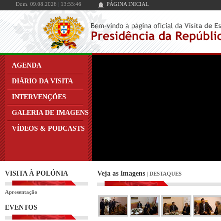
Dom. 09.08.2026
|
13:55:47
PÁGINA INICIAL
AGENDA
DIÁRIO DA VISITA
INTERVENÇÕES
GALERIA DE IMAGENS
VÍDEOS & PODCASTS
VISITA À POLÓNIA
Veja as Imagens
| DESTAQUES
Apresentação
EVENTOS