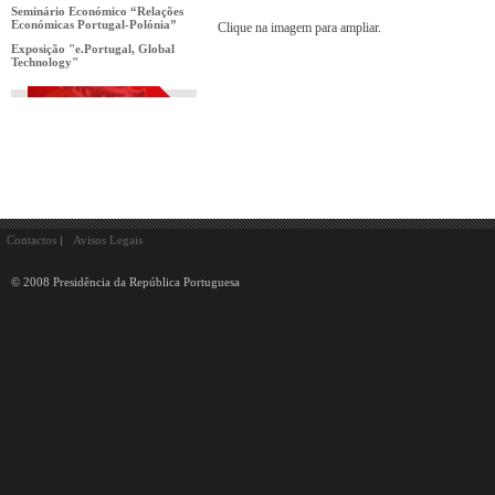
Seminário Económico “Relações
Económicas Portugal-Polónia”
Clique na imagem para ampliar.
Exposição "e.Portugal, Global
Technology"
Contactos
Avisos Legais
© 2008 Presidência da República Portuguesa