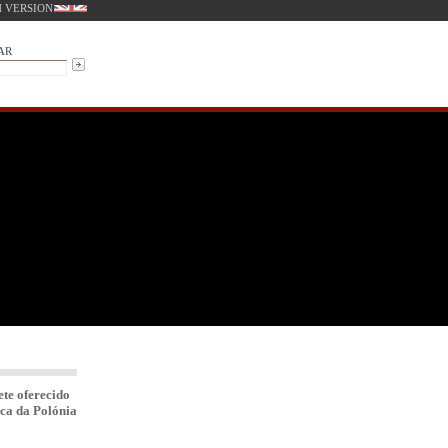
 VERSION
AR
te oferecido
ica da Polónia