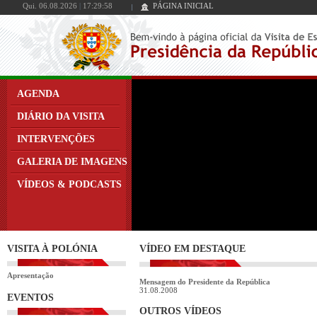
Qui. 06.08.2026
|
17:29:58
PÁGINA INICIAL
AGENDA
DIÁRIO DA VISITA
INTERVENÇÕES
GALERIA DE IMAGENS
VÍDEOS & PODCASTS
VISITA À POLÓNIA
VÍDEO EM DESTAQUE
Apresentação
Mensagem do Presidente da República
31.08.2008
EVENTOS
OUTROS VÍDEOS