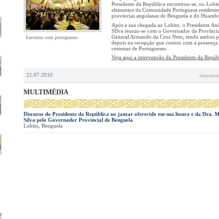
Presidente da República encontrou-se, no Lobi
elementos da Comunidade Portuguesa residente
províncias angolanas de Benguela e do Huamb
Após a sua chegada ao Lobito, o Presidente An
SIlva reuniu-se com o Governador da Provínci
General Armando da Cruz Neto, tendo ambos p
Encontro com portugueses
depois na recepção que contou com a presença
centenas de Portugueses.
Veja aqui a intervenção do Presidente da Repúb
21.07.2010
imprimi
MULTIMÉDIA
Discurso do Presidente da República no jantar oferecido em sua honra e da Dra.
Silva pelo Governador Provincial de Benguela
Lobito, Benguela