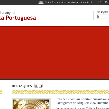
AnibalCavacoSilva.arquivo.presidencia.pt
ENGLISH
PESQUIS
DESTAQUES
Presidente visitou Lobito e encontrou-
Portugueses de Benguela e do Huambo
No prosseguimento da sua Visita de Estado a A