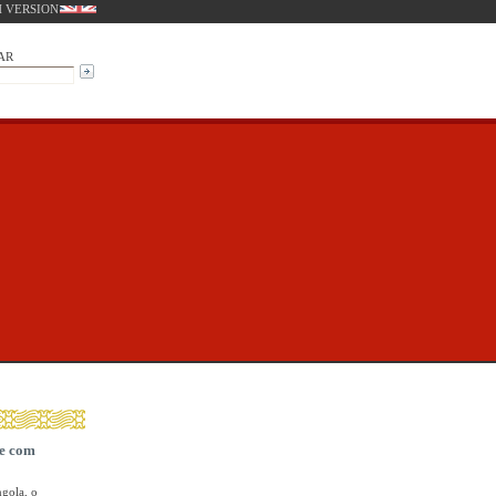
 VERSION
AR
se com
ngola, o