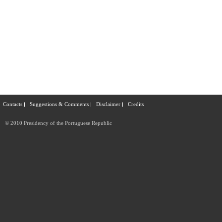
Contacts
Suggestions & Comments
Disclaimer
Credits
© 2010 Presidency of the Portuguese Republic