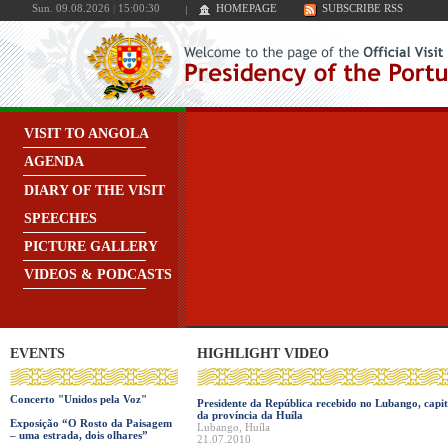
Sun. 09.08.2026
|
15:00:30
HOMEPAGE
SUBSCRIBE RSS
VISIT TO ANGOLA
AGENDA
DIARY OF THE VISIT
SPEECHES
PICTURE GALLERY
VIDEOS & PODCASTS
EVENTS
HIGHLIGHT VIDEO
Concerto "Unidos pela Voz"
Presidente da República recebido no Lubango, capit
da província da Huíla
Exposição “O Rosto da Paisagem
Lubango, Huíla
– uma estrada, dois olhares”
21.07.2010