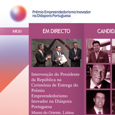
Intervenção do Presidente
da República na
Cerimónia de Entrega do
Prémio
Empreendedorismo
Inovador na Diáspora
Portuguesa
Museu do Oriente, Lisboa