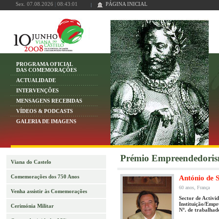
Sex. 07.08.2026
|
08:43:01
PÁGINA INICIAL
PROGRAMA OFICIAL
DAS COMEMORAÇÕES
ACTUALIDADE
INTERVENÇÕES
MENSAGENS RECEBIDAS
VÍDEOS & PODCASTS
GALERIA DE IMAGENS
Prémio Empreendedoris
Viana do Castelo
Comemorações dos 750 Anos
António de 
60 anos, França
Venha assistir às Comemorações
Sector de Activi
Instituição/Empr
Cerimónia Militar
Nº. de trabalhad