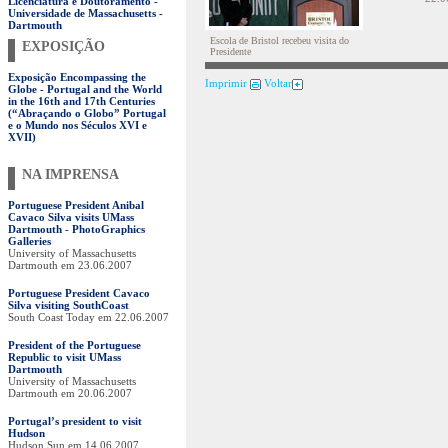
Licenciatura e Doutoramento -
Universidade de Massachusetts -
Dartmouth
Escola de Bristol recebeu visita do
EXPOSIÇÃO
Presidente
Exposição Encompassing the
Imprimir
Voltar
Globe - Portugal and the World
in the 16th and 17th Centuries
(“Abraçando o Globo” Portugal
e o Mundo nos Séculos XVI e
XVII)
NA IMPRENSA
Portuguese President Anibal
Cavaco Silva visits UMass
Dartmouth - PhotoGraphics
Galleries
University of Massachusetts
Dartmouth em 23.06.2007
Portuguese President Cavaco
Silva visiting SouthCoast
South Coast Today em 22.06.2007
President of the Portuguese
Republic to visit UMass
Dartmouth
University of Massachusetts
Dartmouth em 20.06.2007
Portugal’s president to visit
Hudson
Hudson Sun em 14.06.2007