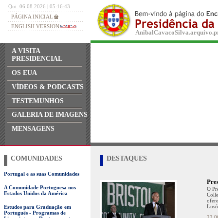
Qui. 06.08.2026 | 05:16:43
PÁGINA INICIAL
ENGLISH VERSION
AnibalCavacoSilva.arquivo.pr
A VISITA
PRESIDENCIAL
OS EUA
VÍDEOS & PODCASTS
TESTEMUNHOS
GALERIA DE IMAGENS
MENSAGENS
COMUNIDADES
DESTAQUES
Portugal e as suas Comunidades
Pre
A Comunidade Portuguesa nos
O Pr
Estados Unidos da América
Coll
ofer
Lusó
Estudos para Graduação em
Português - Programas de
22.0