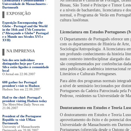
As literaturas e culturas de Portugal, Bra
Licenciatura e Doutoramento -
Universidade de Massachusetts -
Bissau, São Tomé e Príncipe e Timor Leste
Dartmouth
e a níveis de bacharelato, licenciatura e 
EXPOSIÇÃO
normal, o Programa de Verão em Português i
cultura lusófonas.
Exposição Encompassing the
Globe - Portugal and the World
in the 16th and 17th Centuries
Licenciatura em Estudos Portugueses (
(“Abraçando o Globo” Portugal
e o Mundo nos Séculos XVI e
O Departamento de Português oferece um 
XVII)
com os departamentos de História de Arte, H
Sociologia/Antropologia. A licenciatura e
NA IMPRENSA
um profundo conhecimento da história lite
num contexto interdisciplinar alargado das
Seis dos sete indivíduos
são complementados por conferências dadas
distinguidos hoje por Cavaco
Silva estão ligados à comunidade
uma publicação académica internacional re
local
Literários e Culturais Portugueses
.
O Jornal em 22.06.2007
Para além dos programas normais integrado
600 gather for Portugal
a nível de seminário leccionados por distin
president's visit to Hudson
Hudson Sun em 22.06.2007
Portugueses da Cadeira Patrocinada pela 
Pedroso, residentes na Universidade de M
Hail to the chief: Portugal's
president visiting Hudson today
The MetroWest Daily News em
Doutoramento em Estudos e Teoria Luso
21.06.2007
O doutoramento em Estudos e Teoria Luso-
President of the Portuguese
aproveitamento do êxito e do potencial do
Republic to visit UMass
Dartmouth
Universidade de Massachusetts em Dartmout
University of Massachusetts
Portugueses (oferecida desde o Outono de 
Dartmouth em 20.06.2007