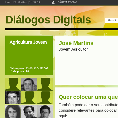
Dom. 09.08.2026 | 15:34:14
PÁGINA INICIAL
Diálogos Digitais
Agricultura Jovem
José Martins
Jovem Agricultor
último post: 23:09 31OUT2008
nº de posts: 28
Quer colocar uma qu
Também pode dar o seu contributo
considere relevantes para coloca
aqui: