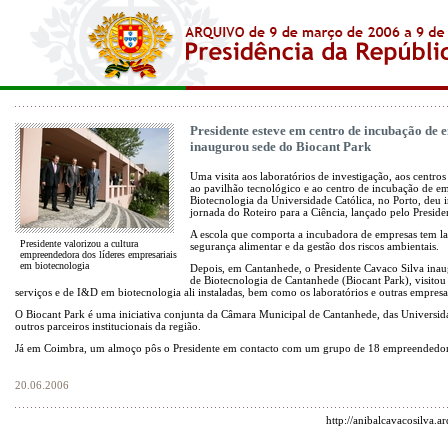
Presidente esteve em centro de incubação de 
inaugurou sede do Biocant Park
Uma visita aos laboratórios de investigação, aos centros
ao pavilhão tecnológico e ao centro de incubação de e
Biotecnologia da Universidade Católica, no Porto, deu 
jornada do Roteiro para a Ciência, lançado pelo Preside
A escola que comporta a incubadora de empresas tem lab
Presidente valorizou a cultura
segurança alimentar e da gestão dos riscos ambientais.
empreendedora dos líderes empresariais
em biotecnologia
Depois, em Cantanhede, o Presidente Cavaco Silva inau
de Biotecnologia de Cantanhede (Biocant Park), visitou
serviços e de I&D em biotecnologia ali instaladas, bem como os laboratórios e outras empres
O Biocant Park é uma iniciativa conjunta da Câmara Municipal de Cantanhede, das Universid
outros parceiros institucionais da região.
Já em Coimbra, um almoço pôs o Presidente em contacto com um grupo de 18 empreendedore
20.06.2006
http://anibalcavacosilva.