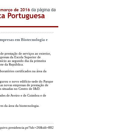
empresas em Biotecnologia e
 de prestação de serviços ao exterior,
mpresas da Escola Superior de
início ao segundo dia da primeira
nte da República.
oratórios certificados na área da
gurou o novo edifício-sede do Parque
 as novas empresas de prestação de
as situadas no Centro de I&D.
ades de Aveiro e de Coimbra e de
s da área da biotecnologia.
arquivo.presidencia.pt/?idc=26&idi=882